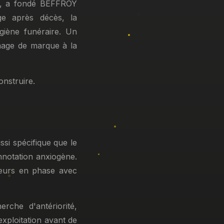
O, a fondé BEFFROY
ge après décès, la
giène funéraire. Un
image de marque à la
onstruire.
si spécifique que le
nnotation anxiogène.
aleurs en phase avec
rche d'antériorité,
exploitation avant de