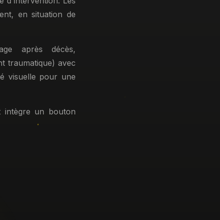
e d'intervention. Les
nt, en situation de
yage après décès,
nt traumatique) avec
té visuelle pour une
t intègre un bouton