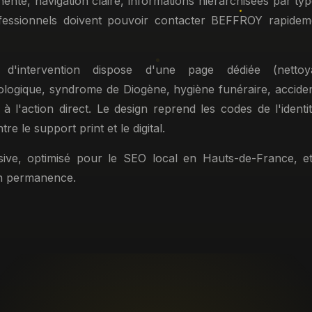
nente, navigation claire, informations hiérarchisées par typ
ofessionnels doivent pouvoir contacter BEFFROY rapideme
d'intervention dispose d'une page dédiée (netto
ologique, syndrome de Diogène, hygiène funéraire, accide
à l'action direct. Le design reprend les codes de l'identi
re le support print et le digital.
nsive, optimisé pour le SEO local en Hauts-de-France, e
en permanence.